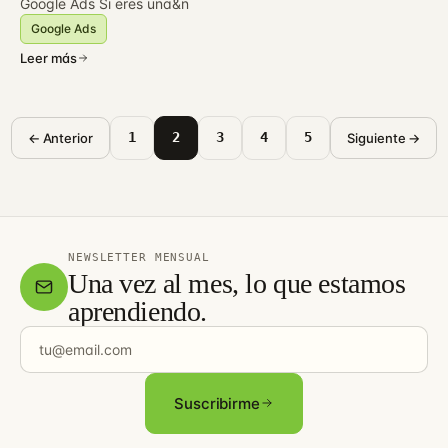
Google Ads Si eres una&n
Google Ads
Leer más
1
2
3
4
5
← Anterior
Siguiente →
NEWSLETTER MENSUAL
Una vez al mes, lo que estamos
aprendiendo.
Tu email
Suscribirme