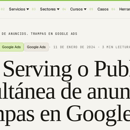
Servicios
Sectores
Cursos
Casos
Herra
02
03
04
05
06
 DE ANUNCIOS. TRAMPAS EN GOOGLE ADS
Google Ads
Google Ads
·
11 DE ENERO DE 2024
· 3 MIN LECTUR
Serving o Pub
ltánea de anun
pas en Googl