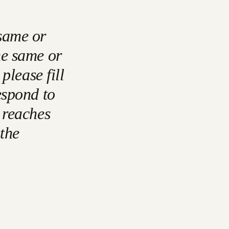
 same or
he same or
please fill
espond to
 reaches
 the