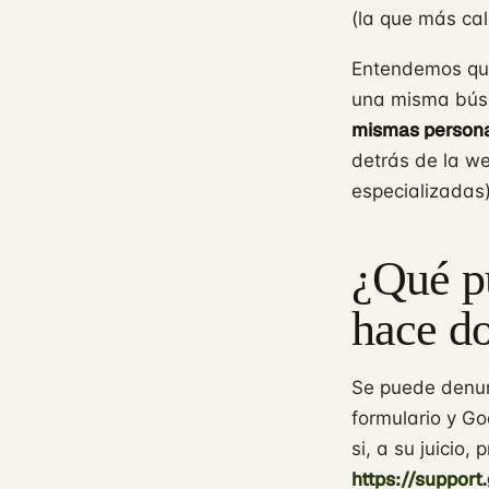
(la que más cal
Entendemos que
una misma bús
mismas persona
detrás de la w
especializadas)
¿Qué p
hace do
Se puede denunc
formulario y Go
si, a su juicio,
https://suppor