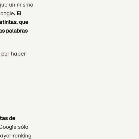
 que un mismo
. El
Google
stintas, que
as palabras
, por haber
ntas de
Google sólo
mayor ranking