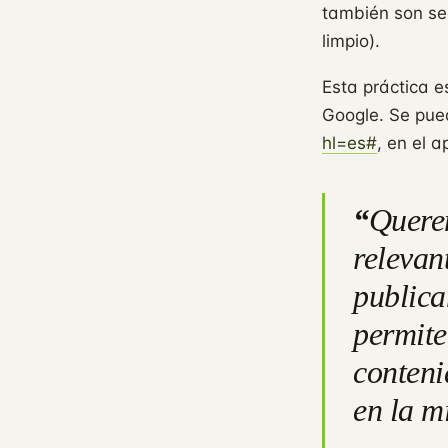
también son se
limpio).
Esta práctica 
Google. Se pue
hl=es#
, en el a
“
Querem
relevan
publica
permite
conteni
en la m