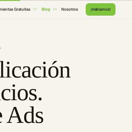
mientas Gratuitas
Blog
Nosotros
¡Hablamos!
07
08
A
licación
cios.
e Ads