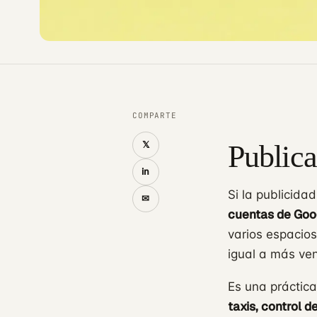
COMPARTE
𝕏
Publica
in
Si la publicida
✉
cuentas de Goo
varios espacios
igual a más ve
Es una práctic
taxis, control d