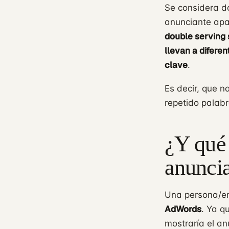
Se considera d
anunciante apa
double serving 
llevan a difere
clave
.
Es decir, que n
repetido palabr
¿Y qué
anunci
Una persona/e
AdWords
. Ya q
mostraría el an