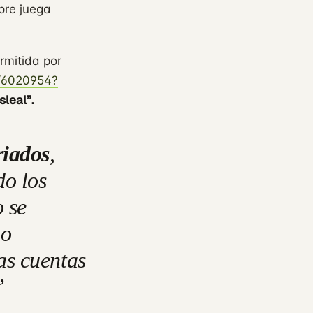
pre juega
ermitida por
r/6020954?
sleal”.
riados
,
do los
o se
mo
as cuentas
”