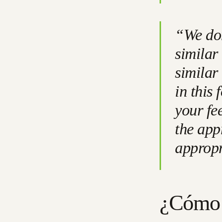
“We don
similar
similar 
in this
your fe
the app
appropr
¿Cómo 