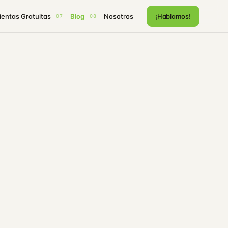
entas Gratuitas
Blog
Nosotros
¡Hablamos!
07
08