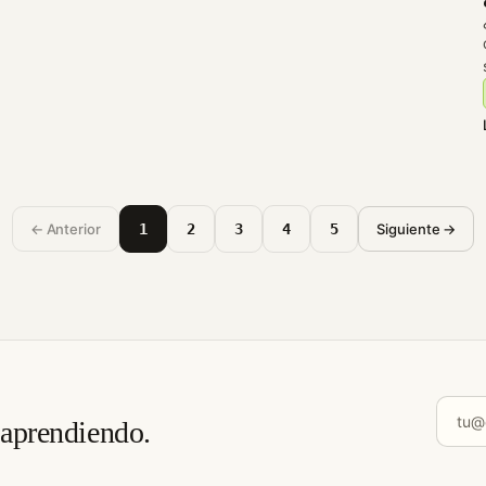
1
2
3
4
5
← Anterior
Siguiente →
 aprendiendo.
Tu ema