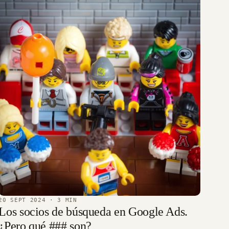
20 SEPT 2024
· 3 MIN
Los socios de búsqueda en Google Ads.
¿Pero qué ### son?