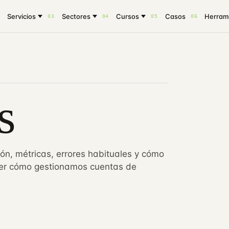
Servicios
Sectores
Cursos
Casos
Herrami
03
04
05
06
s
ón, métricas, errores habituales y cómo
ver
cómo gestionamos cuentas de