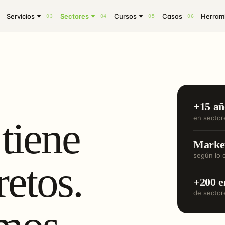
Servicios
Sectores
Cursos
Casos
Herrami
03
04
05
06
+15 añ
en sector
tiene
Market
según lo 
retos.
+200 e
de sector