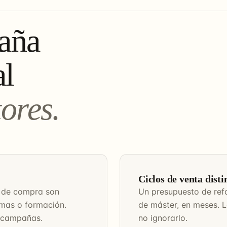
aña
al
tores.
Ciclos de venta disti
o de compra son
Un presupuesto de ref
rmas o formación.
de máster, en meses. L
s campañas.
no ignorarlo.