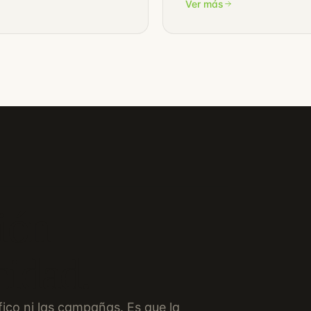
Ver más
ión
cidad.
ico ni las campañas. Es que la