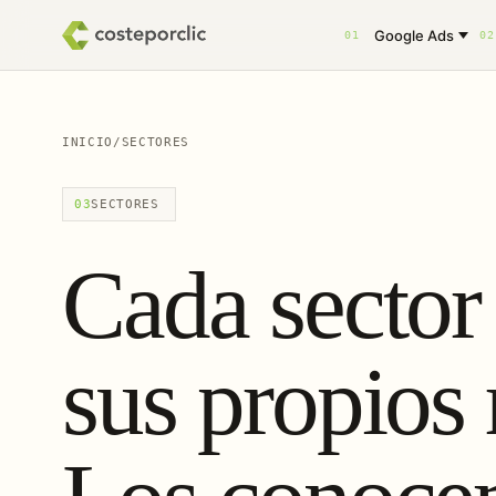
Google Ads
01
02
INICIO
/
SECTORES
03
SECTORES
Cada sector 
sus propios 