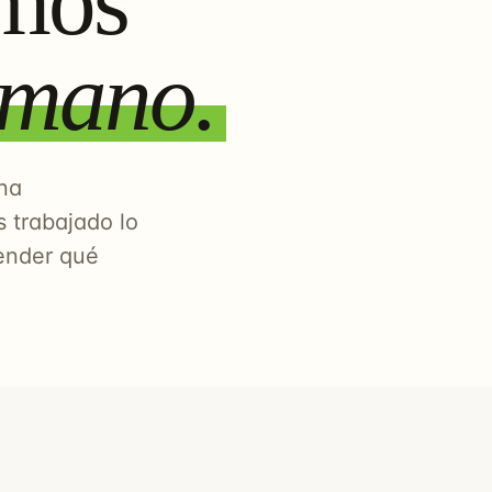
mos
 mano.
na
 trabajado lo
ender qué