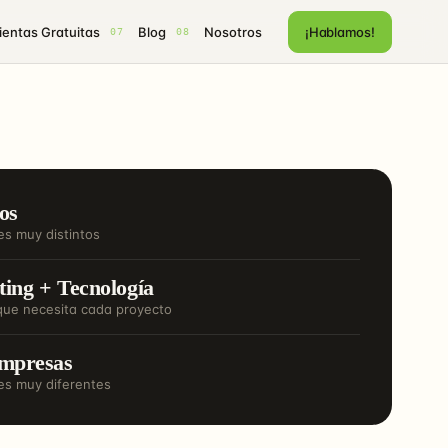
entas Gratuitas
Blog
Nosotros
¡Hablamos!
07
08
os
es muy distintos
ing + Tecnología
que necesita cada proyecto
mpresas
es muy diferentes