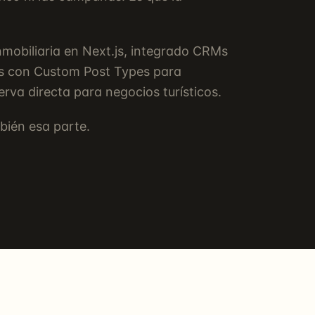
mobiliaria en Next.js, integrado CRMs
as con Custom Post Types para
rva directa para negocios turísticos.
bién esa parte.