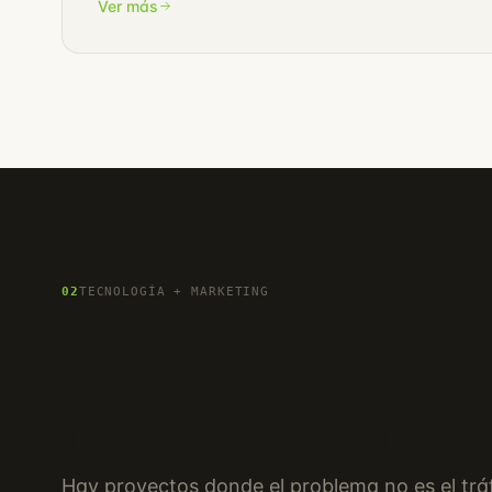
Ver más
02
TECNOLOGÍA + MARKETING
A veces la soluc
no es solo publi
Hay proyectos donde el problema no es el tráf