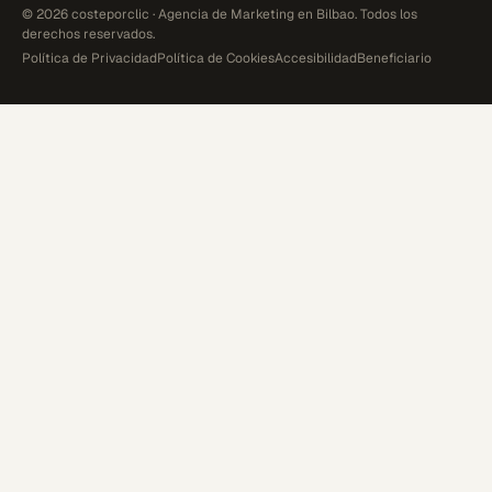
© 2026 costeporclic · Agencia de Marketing en Bilbao. Todos los
derechos reservados.
Política de Privacidad
Política de Cookies
Accesibilidad
Beneficiario