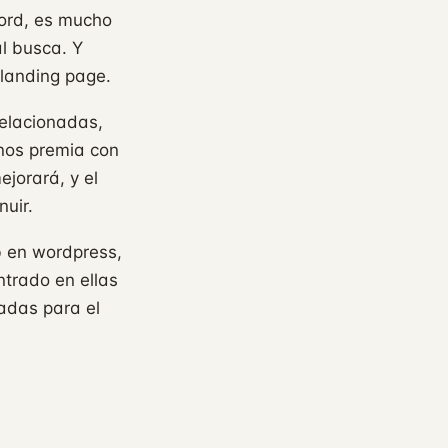
word, es mucho
al busca. Y
 landing page.
relacionadas,
 nos premia con
jorará, y el
nuir.
b en wordpress,
trado en ellas
tadas para el