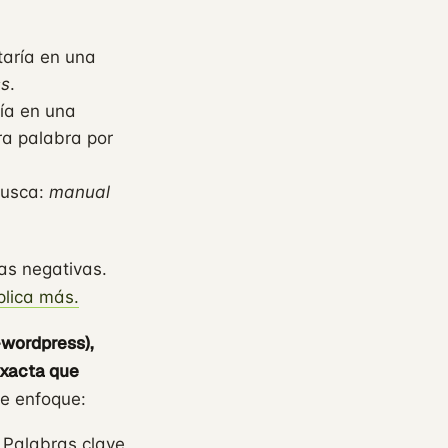
taría en una
ss
.
ría en una
ra palabra por
 busca:
manual
as negativas.
plica más.
+wordpress),
exacta que
de enfoque:
: Palabras clave