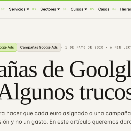
Servicios
Sectores
Cursos
Casos
Herra
02
03
04
05
06
ogle Ads
Campañas Google Ads
·
1 DE MAYO DE 2020
· 6 MIN LEC
ñas de Goolgl
Algunos truco
ra hacer que cada euro asignado a una campaña
ión y no un gasto. En este artículo queremos dar