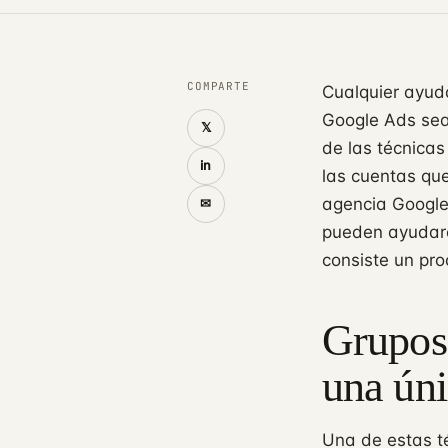
COMPARTE
Cualquier ayud
Google Ads sea
𝕏
de las técnica
in
las cuentas qu
agencia Google
✉
pueden ayudaro
consiste un pro
Grupos
una úni
Una de estas t