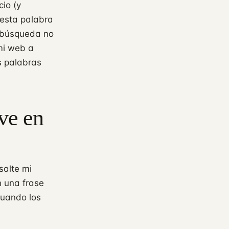
io (y
esta palabra
 búsqueda no
mi web a
s palabras
ve en
salte mi
n una frase
cuando los