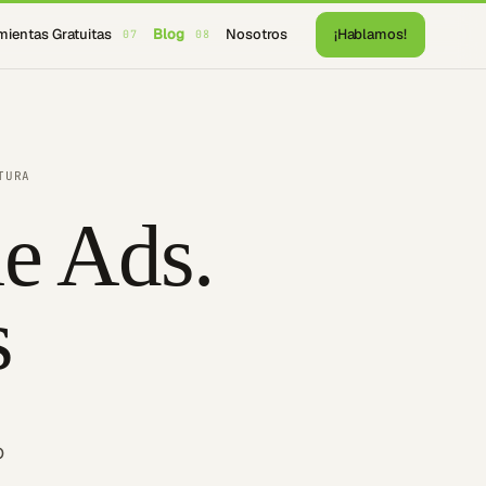
mientas Gratuitas
Blog
Nosotros
¡Hablamos!
07
08
TURA
e Ads.
s
o