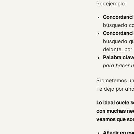
Por ejemplo:
Concordanci
búsqueda c
Concordanci
búsqueda que
delante, por
Palabra clav
para hacer 
Prometemos un 
Te dejo por ah
Lo ideal suele 
con muchas nega
veamos que so
Añadir en es