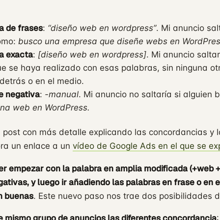
a de frases
:
“diseño web en wordpress”
. Mi anuncio sal
omo:
busco una empresa que diseñe webs en WordPre
a exacta
:
[diseño web en wordpress]
. Mi anuncio salta
 se haya realizado con esas palabras, sin ninguna ot
 detrás o en el medio.
e negativa
:
-manual
. Mi anuncio no saltaría si alguien
una web en WordPress.
post con más detalle explicando las concordancias y l
ora un enlace a un
vídeo de Google Ads en el que se ex
ser empezar con la palabra en amplia modificada (+web 
tivas, y luego ir añadiendo las palabras en frase o en 
n buenas
. Este nuevo paso nos trae dos posibilidades 
e mismo grupo de anuncios las diferentes concordancia