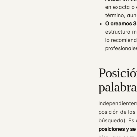
en exacta o 
término, aun
O creamos 3 
estructura m
lo recomiend
profesionale
Posició
palabra
Independientem
posición de las
búsqueda). Es 
posiciones y s