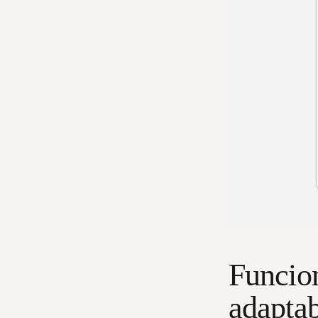
Funcio
adaptab