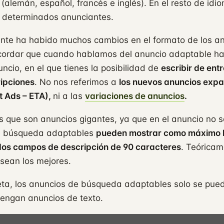
 (alemán, español, francés e inglés). En el resto de idi
 determinados anunciantes.
te ha habido muchos cambios en el formato de los a
cordar que cuando hablamos del anuncio adaptable h
uncio, en el que tienes la posibilidad de
escribir de entr
ripciones
. No nos referimos a
los nuevos anuncios exp
 Ads – ETA),
ni a las
variaciones de anuncios
.
s que son anuncios gigantes, ya que en el anuncio no s
de búsqueda adaptables
pueden mostrar como máximo h
a dos campos de descripción de 90 caracteres
. Teóricam
 sean los mejores.
beta, los anuncios de búsqueda adaptables solo se pued
tengan anuncios de texto.