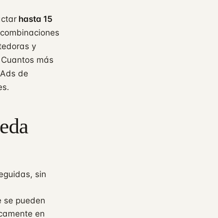
actar
hasta 15
 combinaciones
tedoras y
s. Cuantos más
 Ads de
es.
ueda
eguidas, sin
e se pueden
ticamente en