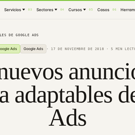
Servicios
Sectores
Cursos
Casos
Herrami
03
04
05
06
LES DE GOOGLE ADS
oogle Ads
Google Ads
·
17 DE NOVIEMBRE DE 2018
· 5 MIN LECT
nuevos anunci
a adaptables d
Ads