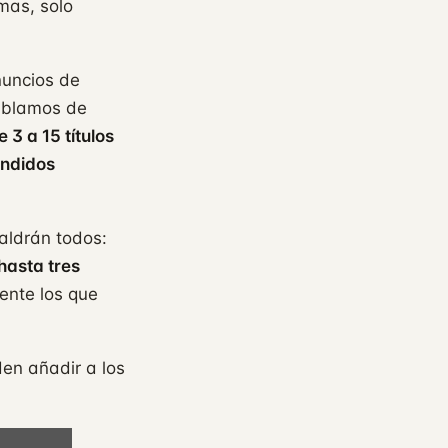
omas, solo
nuncios de
ablamos de
e 3 a 15 títulos
andidos
aldrán todos:
asta tres
ente los que
en añadir a los