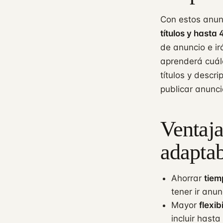
Con estos anunc
títulos y hasta
de anuncio e i
aprenderá cuál
títulos y desc
publicar anunci
Ventaja
adaptab
Ahorrar
tiem
tener ir anu
Mayor
flexib
incluir hast