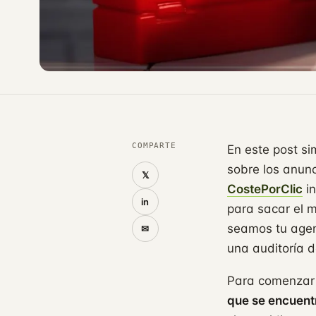
COMPARTE
En este post s
sobre los anun
𝕏
CostePorClic
in
in
para sacar el m
seamos tu agen
✉
una auditoría 
Para comenzar 
que se encuent