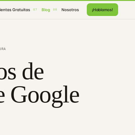
entas Gratuitas
Blog
Nosotros
¡Hablamos!
07
08
URA
os de
e Google